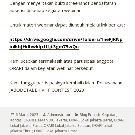
Dengan menyertakan bukti screenshot pendaftaran
absensi di setiap kegiatan webinar.
Untuk materi webinar dapat diunduh melalui link berikut :
https://drive.google.com/drive/folders/1neFJKNp
b4kbJHdbwkIp1Lljt3gm75wQu
Kami ucapkan terimakasih atas partisipasi anggota
ORARI dalam kegiatan webinar tersebut.
Kami tunggu partisipasinya kembali dalam Pelaksanaan
JABODETABEK VHF CONTEST 2023.
Diposkan
Penulis
Kategori
6 Maret 2023
Administrator
Blog Pribadi
,
Kegiatan
,
pada
Kontes
,
ORARI Daerah DKI Jakarta
,
ORARI Lokal Jakarta Barat
,
ORARI
Lokal Jakarta Pusat
,
ORARI Lokal Jakarta Selatan
,
ORARI Lokal
Jakarta Timur
,
ORARI Lokal Jakarta Utara