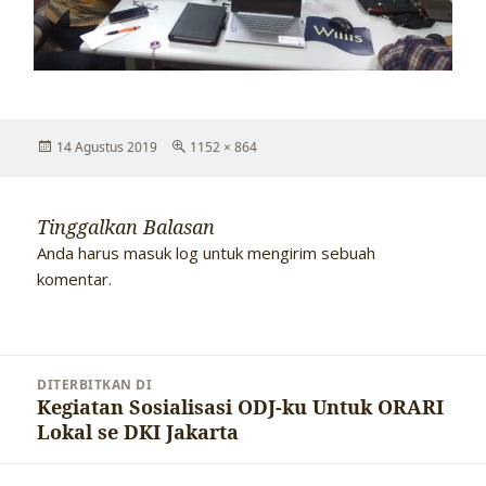
Diposkan
Ukuran
14 Agustus 2019
1152 × 864
pada
penuh
Tinggalkan Balasan
Anda harus
masuk log
untuk mengirim sebuah
komentar.
Navigasi
DITERBITKAN DI
pos
Kegiatan Sosialisasi ODJ-ku Untuk ORARI
Lokal se DKI Jakarta