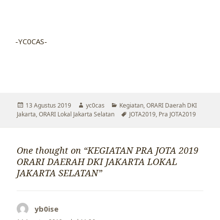
-YC0CAS-
Diposkan
Penulis
Kategori
13 Agustus 2019
yc0cas
Kegiatan
,
ORARI Daerah DKI
pada
Tag
Jakarta
,
ORARI Lokal Jakarta Selatan
JOTA2019
,
Pra JOTA2019
One thought on “KEGIATAN PRA JOTA 2019
ORARI DAERAH DKI JAKARTA LOKAL
JAKARTA SELATAN”
yb0ise
berkata: