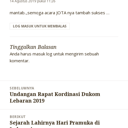
14 Agustus 2019 pukul 11:26
mantab..,semoga acara JOTA nya tambah sukses …
LOG MASUK UNTUK MEMBALAS
Tinggalkan Balasan
Anda harus
masuk log
untuk mengirim sebuah
komentar.
Navigasi
SEBELUMNYA
pos
Undangan Rapat Kordinasi Dukom
Pos
Lebaran 2019
sebelumnya:
BERIKUT
Sejarah Lahirnya Hari Pramuka di
Pos