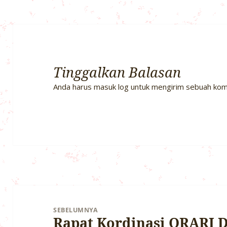
Tinggalkan Balasan
Anda harus
masuk log
untuk mengirim sebuah kom
Navigasi
pos
SEBELUMNYA
Rapat Kordinasi ORARI D
Pos