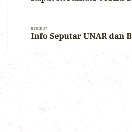
sebelumnya:
BERIKUT
Info Seputar UNAR dan 
Pos
berikutnya: