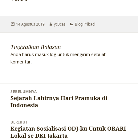
Diposkan
Penulis
Kategori
14 Agustus 2019
yc0cas
Blog Pribadi
pada
Tinggalkan Balasan
Anda harus
masuk log
untuk mengirim sebuah
komentar.
Navigasi
SEBELUMNYA
pos
Sejarah Lahirnya Hari Pramuka di
Pos
Indonesia
sebelumnya:
BERIKUT
Kegiatan Sosialisasi ODJ-ku Untuk ORARI
Pos
Lokal se DKI Jakarta
berikutnya: