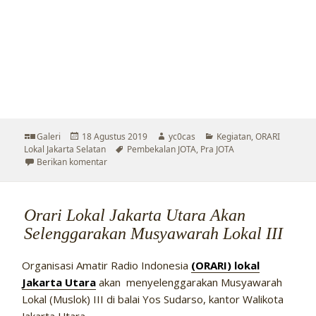
Format
Diposkan
Penulis
Kategori
Galeri
18 Agustus 2019
yc0cas
Kegiatan
,
ORARI
pada
Tag
Lokal Jakarta Selatan
Pembekalan JOTA
,
Pra JOTA
untuk Sekelumit Cerita Kegiatan Pra JOTA ORARI LOKA
Berikan komentar
Orari Lokal Jakarta Utara Akan
Selenggarakan Musyawarah Lokal III
Organisasi Amatir Radio Indonesia
(ORARI) lokal
Jakarta Utara
akan menyelenggarakan Musyawarah
Lokal (Muslok) III di balai Yos Sudarso, kantor Walikota