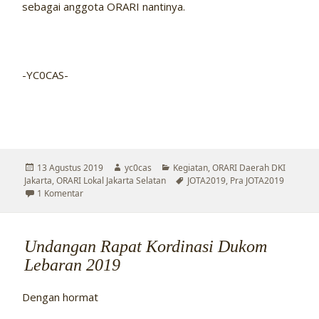
sebagai anggota ORARI nantinya.
-YC0CAS-
Diposkan
Penulis
Kategori
13 Agustus 2019
yc0cas
Kegiatan
,
ORARI Daerah DKI
pada
Tag
Jakarta
,
ORARI Lokal Jakarta Selatan
JOTA2019
,
Pra JOTA2019
pada KEGIATAN PRA JOTA 2019 ORARI DAERAH DKI JAKART
1 Komentar
Undangan Rapat Kordinasi Dukom
Lebaran 2019
Dengan hormat