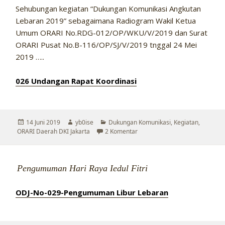
Sehubungan kegiatan “Dukungan Komunikasi Angkutan
Lebaran 2019” sebagaimana Radiogram Wakil Ketua
Umum ORARI No.RDG-012/OP/WKU/V/2019 dan Surat
ORARI Pusat No.B-116/OP/SJ/V/2019 tnggal 24 Mei
2019 …..
026 Undangan Rapat Koordinasi
Diposkan
Penulis
Kategori
14 Juni 2019
yb0ise
Dukungan Komunikasi
,
Kegiatan
,
pada
pada Undangan Rapat Kordina
ORARI Daerah DKI Jakarta
2 Komentar
Pengumuman Hari Raya Iedul Fitri
ODJ-No-029-Pengumuman Libur Lebaran