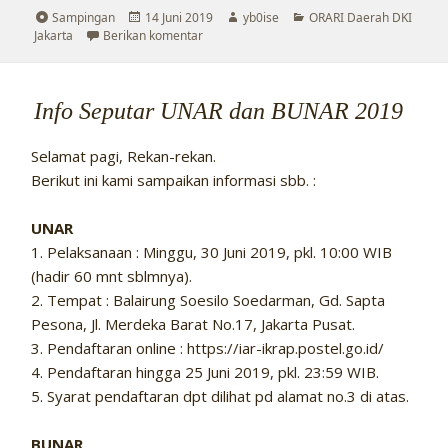
Format
Diposkan
Penulis
Kategori
Sampingan
14 Juni 2019
yb0ise
ORARI Daerah DKI
pada
untuk Pengumuman Hari Raya Iedul Fitri
Jakarta
Berikan komentar
Info Seputar UNAR dan BUNAR 2019
Selamat pagi, Rekan-rekan.
Berikut ini kami sampaikan informasi sbb. :
UNAR
1. Pelaksanaan : Minggu, 30 Juni 2019, pkl. 10:00 WIB
(hadir 60 mnt sblmnya).
2. Tempat : Balairung Soesilo Soedarman, Gd. Sapta
Pesona, Jl. Merdeka Barat No.17, Jakarta Pusat.
3. Pendaftaran online : https://iar-ikrap.postel.go.id/
4. Pendaftaran hingga 25 Juni 2019, pkl. 23:59 WIB.
5. Syarat pendaftaran dpt dilihat pd alamat no.3 di atas.
BUNAR