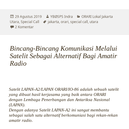
Diposkan
Penulis
Kategori
29 Agustus 2019
YBØSPS Indra
ORARI Lokal Jakarta
pada
Tag
Utara
,
Special Call
jakarta
,
orari
,
special call
,
utara
pada Special Call 6 Tahun ORARI Lokal Jakarta Utara
2 Komentar
Bincang-Bincang Komunikasi Melalui
Satelit Sebagai Alternatif Bagi Amatir
Radio
Satelit LAPAN-A2/LAPAN ORARI/IO-86 adalah sebuah satelit
yang dibuat hasil kerjasama yang baik antara ORARI
dengan Lembaga Penerbangan dan Antariksa Nasional
(LAPAN).
Dengan adanya Satelit LAPAN-A2 ini sangat membantu
sebagai salah satu alternatif berkomuniasi bagi rekan-rekan
amatir radio.