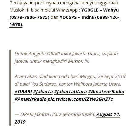
Pertanyaan-pertanyaan mengenai penyelenggaraan
Muslok III bisa melalui WhatsApp :
YG0GLE – Wahyu
(0878-7806-7675)
dan
YD0SPS – Indra (0898-126-
1678)
.
Untuk Anggota ORARI lokal Jakarta Utara, siapkan
jadwal untuk menghadiri Muslok III.
Acara akan diadakan pada hari Minggu, 29 Sept 2019
di balai Yos Sudarso, kantor Walikota Jakarta Utara.
#ORARI
#Jakarta
#JakartaUtara
#AmateurRadio
#AmatirRadio
pic.twitter.com/lZYw3GnZTc
— ORARI Jakarta Utara (@orarijktutara)
August 14,
2019