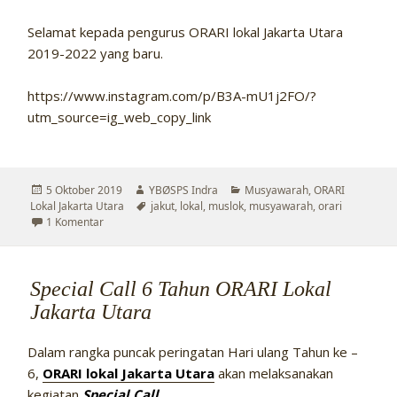
Selamat kepada pengurus ORARI lokal Jakarta Utara
2019-2022 yang baru.
https://www.instagram.com/p/B3A-mU1j2FO/?
utm_source=ig_web_copy_link
Diposkan
Penulis
Kategori
5 Oktober 2019
YBØSPS Indra
Musyawarah
,
ORARI
pada
Tag
Lokal Jakarta Utara
jakut
,
lokal
,
muslok
,
musyawarah
,
orari
pada Muslok III – 2019 ORARI Lokal Jakarta Utara
1 Komentar
Special Call 6 Tahun ORARI Lokal
Jakarta Utara
Dalam rangka puncak peringatan Hari ulang Tahun ke –
6,
ORARI lokal Jakarta Utara
akan melaksanakan
kegiatan
Special Call
.