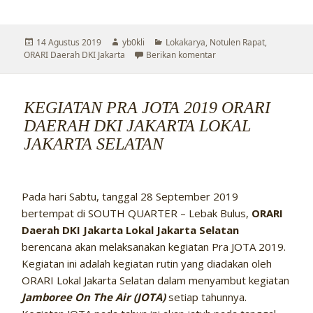
Diposkan
Penulis
Kategori
14 Agustus 2019
yb0kli
Lokakarya
,
Notulen Rapat
,
pada
untuk Kegiatan Sosialisa
ORARI Daerah DKI Jakarta
Berikan komentar
KEGIATAN PRA JOTA 2019 ORARI
DAERAH DKI JAKARTA LOKAL
JAKARTA SELATAN
Pada hari Sabtu, tanggal 28 September 2019
bertempat di SOUTH QUARTER – Lebak Bulus,
ORARI
Daerah DKI Jakarta Lokal Jakarta Selatan
berencana akan melaksanakan kegiatan Pra JOTA 2019.
Kegiatan ini adalah kegiatan rutin yang diadakan oleh
ORARI Lokal Jakarta Selatan dalam menyambut kegiatan
Jamboree On The Air (JOTA)
setiap tahunnya.