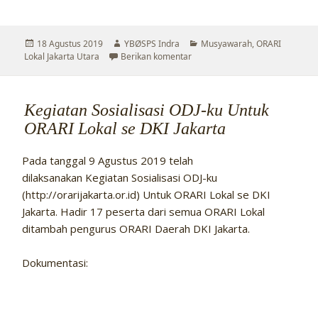
Diposkan
Penulis
Kategori
18 Agustus 2019
YBØSPS Indra
Musyawarah
,
ORARI
pada
untuk Orari Lokal Jakarta Utar
Lokal Jakarta Utara
Berikan komentar
Kegiatan Sosialisasi ODJ-ku Untuk
ORARI Lokal se DKI Jakarta
Pada tanggal 9 Agustus 2019 telah
dilaksanakan Kegiatan Sosialisasi ODJ-ku
(http://orarijakarta.or.id) Untuk ORARI Lokal se DKI
Jakarta. Hadir 17 peserta dari semua ORARI Lokal
ditambah pengurus ORARI Daerah DKI Jakarta.
Dokumentasi: