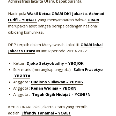
Administrasi Jakarta Utara, bapak Suranta.
Hadir pula
Wakil Ketua ORARI DKI Jakarta
,
Achmad
Ludfi – YBØALE
yang menyampaikan bahwa
ORARI
merupakan aset bangsa berupa cadangan nasional
dibidang komunikasi.
DPP terpilih dalam Musyawarah Lokal III
ORARI lokal
Jakarta Utara
ini untuk periode 2019-2022:
Ketua :
Djoko Setiyobudhy – YBØJOK
Sekretaris (merangkap anggota) :
Salim Prasetyo –
YBØBTA
Anggota :
Budiono Suliawan – YBØKG
Anggota :
Kenan Widjaja – YBØKN
Anggota :
Teguh Gigih Hidajat – YCØBFN
Ketua ORARI lokal Jakarta Utara yang terpilih
adalah
Effendy Tanamal – YCØET