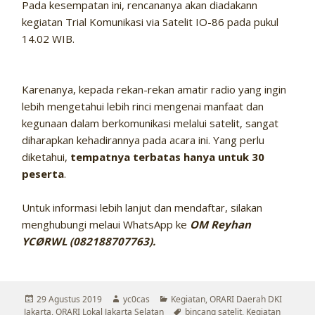
Pada kesempatan ini, rencananya akan diadakann
kegiatan Trial Komunikasi via Satelit IO-86 pada pukul
14.02 WIB.
Karenanya, kepada rekan-rekan amatir radio yang ingin
lebih mengetahui lebih rinci mengenai manfaat dan
kegunaan dalam berkomunikasi melalui satelit, sangat
diharapkan kehadirannya pada acara ini. Yang perlu
diketahui,
tempatnya terbatas hanya untuk 30
peserta
.
Untuk informasi lebih lanjut dan mendaftar, silakan
menghubungi melaui WhatsApp ke
OM Reyhan
YCØ
RWL (082188707763)
.
Diposkan
Penulis
Kategori
29 Agustus 2019
yc0cas
Kegiatan
,
ORARI Daerah DKI
pada
Tag
Jakarta
,
ORARI Lokal Jakarta Selatan
bincang satelit
,
Kegiatan