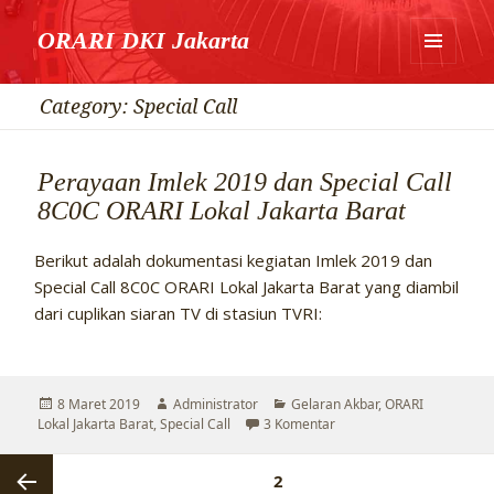
ORARI DKI Jakarta
MENU
DAN
Category:
Special Call
WIDGET
Perayaan Imlek 2019 dan Special Call
8C0C ORARI Lokal Jakarta Barat
Berikut adalah dokumentasi kegiatan Imlek 2019 dan
Special Call 8C0C ORARI Lokal Jakarta Barat yang diambil
dari cuplikan siaran TV di stasiun TVRI:
Diposkan
Penulis
Kategori
8 Maret 2019
Administrator
Gelaran Akbar
,
ORARI
pada
pada Perayaan Imlek 2019
Lokal Jakarta Barat
,
Special Call
3 Komentar
Posts
LAMAN
2
pagination