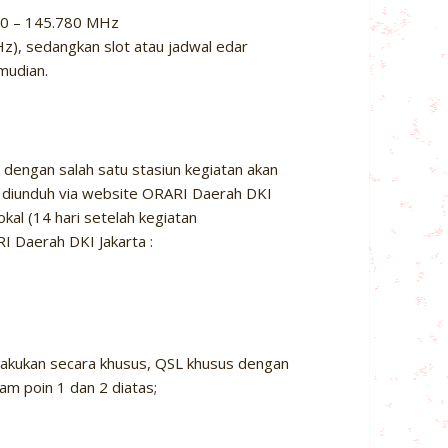
500 – 145.780 MHz
z), sedangkan slot atau jadwal edar
emudian.
dengan salah satu stasiun kegiatan akan
t diunduh via website ORARI Daerah DKI
al (14 hari setelah kegiatan
I Daerah DKI Jakarta :
rlakukan secara khusus, QSL khusus dengan
am poin 1 dan 2 diatas;