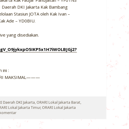
 Jakarta Kak Fadjar Pandjaitan – YF0TNS
RI Daerah DKI Jakarta Kak Bambang
lolaan Stasiun JOTA oleh Kak Ivan –
Kak Ade – YD0BIU.
rive yang disediakan.
7pgV_O9jykxpO5IKP5x1H7iWOLBJGj2?
ini :
HARI MAKSIMAL———
I Daerah DKI Jakarta
,
ORARI Lokal Jakarta Barat
,
ARI Lokal Jakarta Timur
,
ORARI Lokal Jakarta
untuk BIMBINGAN PRA JOTA TAHUN 2022
 komentar