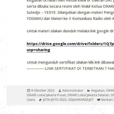
Kegiatan di hadiri oleh Ketua Kwartir Daerah DKI
serta dibuka secara resmi oleh Wakil Ketua ORA
Sutedjo – YE0YE. Dilanjutkan dengan materi Penge
YD0AWU dan Materi ke II Komunikasi Radio oleh 
Untuk materi silakan diunduh melalui link google d
https://drive.google.com/drive/folders/1Q
usp=sharing
Untuk mengunduh sertifikat silakan klik link dibawah 
————–LINK SERTIFIKAT DI TERBITKAN 7 
Diposkan
Penulis
Kategori
8 Oktober 2022
Administrator
Kegiatan
,
ORAR
pada
ORARI Lokal Jakarta Pusat
,
ORARI Lokal Jakarta Selatan
,
OR
Tag
Utara
JOTA-JOTO 2022
,
ODJxKWARDAJKT
Berikan