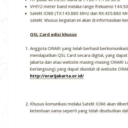
VHF/2 meter band melalui range frekuensi 144.
Satelit IO86 (TX:145.880 MHz dan RX.435.880 MH
satelit khusus kegiatan ini akan di informasikan k
QSL Card edisi khusus
Anggota ORARI yang telah berhasil berkomunikasi 
mendapatkan QSL Card secara digital, yang dapa
Jakarta dan atau website masing-masing ORARI Lok
berlangsung) yang dapat diunduh di website ORAR
http://orarijakarta.or.id/
Khusus komunikasi melalui Satelit IO86 akan dibe
ketentuan sama seperti yang telah disebutkan dal