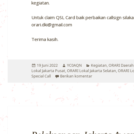
kegiatan.
Untuk claim QSL Card baik perbaikan callsign silak
orari.dki@gmail.com
Terima kasih.
Diposkan
Penulis
Kategori
19 Juni 2022
YC0AQN
Kegiatan
,
ORARI Daerah 
pada
Lokal Jakarta Pusat
,
ORARI Lokal Jakarta Selatan
,
ORARI Lo
untuk QSL Card Jakarta
Special Call
Berikan komentar