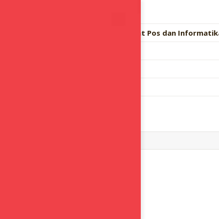
Anda tengah mencari data
YDØBMB
.
Data dari Sumber Daya dan Perangkat Pos dan Informatik
Nama
Status IAR
Masa berlaku IAR
Cari callsign lain: