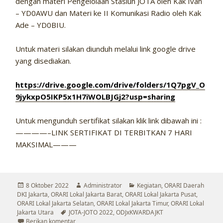
dengan materi Pengelolaan Stasiun JOTA oleh Kak Ivan
– YD0AWU dan Materi ke II Komunikasi Radio oleh Kak
Ade – YD0BIU.
Untuk materi silakan diunduh melalui link google drive
yang disediakan.
https://drive.google.com/drive/folders/1Q7pgV_O
9jykxpO5IKP5x1H7iWOLBJGj2?usp=sharing
Untuk mengunduh sertifikat silakan klik link dibawah ini :
————–LINK SERTIFIKAT DI TERBITKAN 7 HARI
MAKSIMAL———
Diposkan
Penulis
Kategori
8 Oktober 2022
Administrator
Kegiatan
,
ORARI Daerah
pada
DKI Jakarta
,
ORARI Lokal Jakarta Barat
,
ORARI Lokal Jakarta Pusat
,
ORARI Lokal Jakarta Selatan
,
ORARI Lokal Jakarta Timur
,
ORARI Lokal
Tag
Jakarta Utara
JOTA-JOTO 2022
,
ODJxKWARDAJKT
untuk BIMBINGAN PRA JOTA TAHUN 2022
Berikan komentar