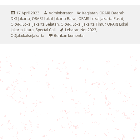
Diposkan
Penulis
Kategori
17 April 2023
Administrator
Kegiatan
,
ORARI Daerah
pada
DKI Jakarta
,
ORARI Lokal Jakarta Barat
,
ORARI Lokal Jakarta Pusat
,
ORARI Lokal Jakarta Selatan
,
ORARI Lokal Jakarta Timur
,
ORARI Lokal
Tag
Jakarta Utara
,
Special Call
Lebaran Net 2023
,
untuk Lebaran Net 1444 Hijirah
ODJxLokalseJakarta
Berikan komentar