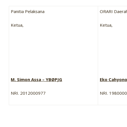
Panitia Pelaksana
ORARI Daerah
Ketua,
Ketua,
M. Simon Assa
– Y
B
Ø
PJG
Eko Cahyono
NRI. 2012000977
NRI. 198000