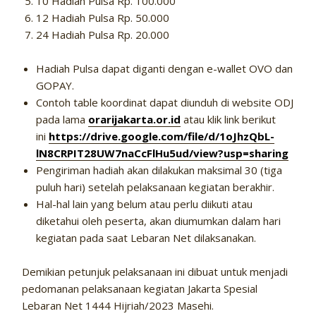
10 Hadiah Pulsa Rp. 100.000
12 Hadiah Pulsa Rp. 50.000
24 Hadiah Pulsa Rp. 20.000
Hadiah Pulsa dapat diganti dengan e-wallet OVO dan
GOPAY.
Contoh table koordinat dapat diunduh di website ODJ
pada lama
orarijakarta.or.id
atau klik link berikut
ini
https://drive.google.com/file/d/1oJhzQbL-
lN8CRPIT28UW7naCcFlHu5ud/view?usp=sharing
Pengiriman hadiah akan dilakukan maksimal 30 (tiga
puluh hari) setelah pelaksanaan kegiatan berakhir.
Hal-hal lain yang belum atau perlu diikuti atau
diketahui oleh peserta, akan diumumkan dalam hari
kegiatan pada saat Lebaran Net dilaksanakan.
Demikian petunjuk pelaksanaan ini dibuat untuk menjadi
pedomanan pelaksanaan kegiatan Jakarta Spesial
Lebaran Net 1444 Hijriah/2023 Masehi.