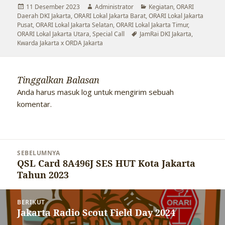
Diposkan
Penulis
Kategori
11 Desember 2023
Administrator
Kegiatan
,
ORARI
pada
Daerah DKI Jakarta
,
ORARI Lokal Jakarta Barat
,
ORARI Lokal Jakarta
Pusat
,
ORARI Lokal Jakarta Selatan
,
ORARI Lokal Jakarta Timur
,
Tag
ORARI Lokal Jakarta Utara
,
Special Call
JamRai DKI Jakarta
,
Kwarda Jakarta x ORDA Jakarta
Tinggalkan Balasan
Anda harus
masuk log
untuk mengirim sebuah
komentar.
Navigasi
SEBELUMNYA
pos
QSL Card 8A496J SES HUT Kota Jakarta
Pos
Tahun 2023
sebelumnya:
BERIKUT
Jakarta Radio Scout Field Day 2024
Pos
berikutnya: